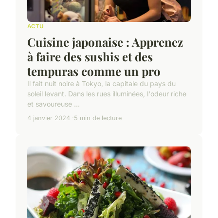
ACTU
Cuisine japonaise : Apprenez
à faire des sushis et des
tempuras comme un pro
Il fait nuit noire à Tokyo, la capitale du pays du
soleil levant. Dans les rues illuminées, l'odeur riche
et savoureuse ...
4 janvier 2024
5 min de lecture