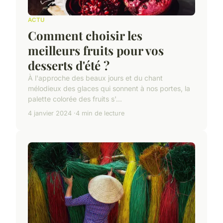
ACTU
Comment choisir les
meilleurs fruits pour vos
desserts d'été ?
À l'approche des beaux jours et du chant
mélodieux des glaces qui sonnent à nos portes, la
palette colorée des fruits s'...
4 janvier 2024
4 min de lecture