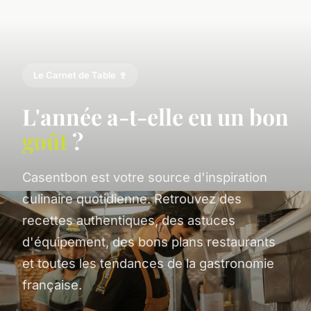
Le Carnet de Table 🍷
L'année a-t-elle eu un bon
goût
?
Casentbon est votre source d'inspiration
culinaire quotidienne. Retrouvez des
recettes authentiques, des astuces
d'équipement, des bons plans restaurants
et toutes les tendances de la gastronomie
française.