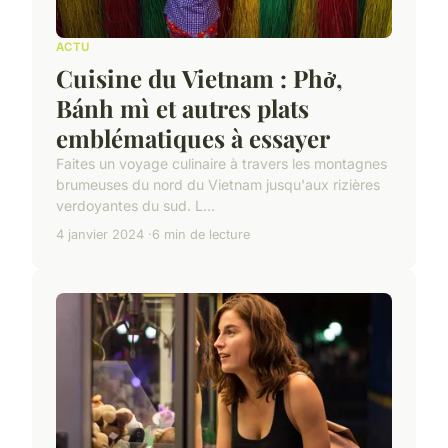
ACTU
Cuisine du Vietnam : Phở,
Bánh mì et autres plats
emblématiques à essayer
Faites un voyage culinaire à travers les montagnes
brumeuses du nord du Vietnam jusqu'aux rizières
verdoyantes du sud. L...
4 janvier 2024
6 min de lecture