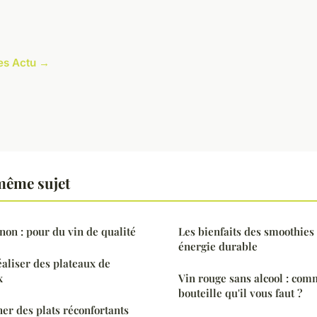
les Actu →
même sujet
on : pour du vin de qualité
Les bienfaits des smoothies
énergie durable
éaliser des plateaux de
x
Vin rouge sans alcool : comm
bouteille qu'il vous faut ?
ner des plats réconfortants