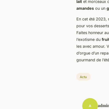
lait
et morceaux de
amandes
ou un
g
En cet été 2023, n
pour vos desserts 
Faites honneur a
l’exotisme du
fru
les avec amour. V
d’orgue d’un repas
gourmand de l’été
Actu
admi
A