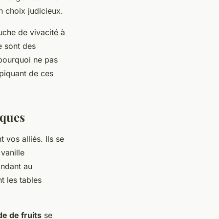
un choix judicieux.
uche de vivacité à
e sont des
 pourquoi ne pas
piquant de ces
iques
 vos alliés. Ils se
 vanille
ondant au
t les tables
de de fruits
se