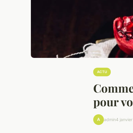
ACTU
Comment
pour vo
A
admin
4 janvie