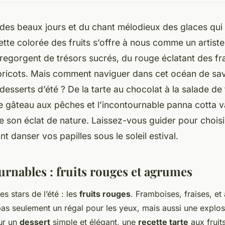
 des beaux jours et du chant mélodieux des glaces qui
lette colorée des fruits s’offre à nous comme un artiste 
egorgent de trésors sucrés, du rouge éclatant des fra
bricots. Mais comment naviguer dans cet océan de sa
desserts d’été ? De la tarte au chocolat à la salade de 
e gâteau aux pêches et l’incontournable panna cotta v
e son éclat de nature. Laissez-vous guider pour choisi
ont danser vos papilles sous le soleil estival.
urnables : fruits rouges et agrumes
s stars de l’été : les
fruits rouges
. Framboises, fraises, et
pas seulement un régal pour les yeux, mais aussi une explo
ur un
dessert
simple et élégant, une
recette tarte
aux fruit