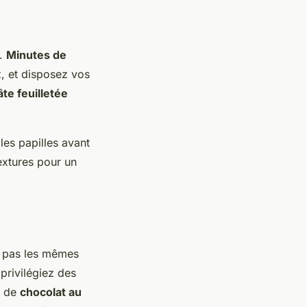
r.
Minutes de
z, et disposez vos
âte feuilletée
 les papilles avant
extures pour un
a pas les mêmes
privilégiez des
s de
chocolat au