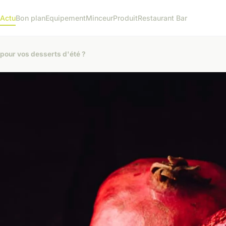
l
Actu
Bon plan
Equipement
Minceur
Produit
Restaurant Bar
 pour vos desserts d'été ?