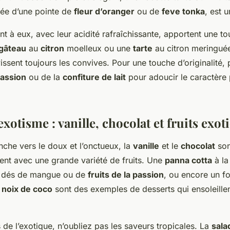
vée d’une pointe de
fleur d’oranger
ou de
feve tonka
, est 
t à eux, avec leur acidité rafraîchissante, apportent une to
gâteau
au
citron
moelleux ou une
tarte
au citron meringué
vissent toujours les convives. Pour une touche d’originalité,
passion
ou de la
confiture de lait
pour adoucir le caractère 
xotisme : vanille, chocolat et fruits exot
nche vers le doux et l’onctueux, la
vanille
et le
chocolat
sont
ent avec une grande variété de fruits. Une
panna cotta
à la
 dés de mangue ou de
fruits de la passion
, ou encore un f
t
noix de coco
sont des exemples de desserts qui ensoleillen
 de l’exotique, n’oubliez pas les saveurs tropicales. La
sala