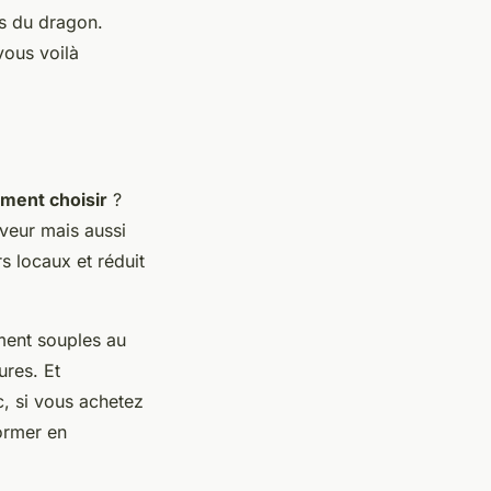
s du dragon.
vous voilà
ment choisir
?
veur mais aussi
s locaux et réduit
ement souples au
ures. Et
c, si vous achetez
former en