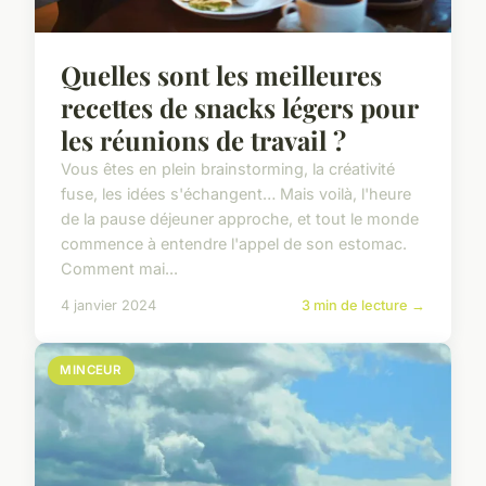
Quelles sont les meilleures
recettes de snacks légers pour
les réunions de travail ?
Vous êtes en plein brainstorming, la créativité
fuse, les idées s'échangent… Mais voilà, l'heure
de la pause déjeuner approche, et tout le monde
commence à entendre l'appel de son estomac.
Comment mai...
4 janvier 2024
3 min de lecture →
MINCEUR