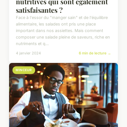
nutritives qui sont également
satisfaisantes ?
Face à l'essor du "manger sain" et de l'équilibre
alimentaire, les salades ont pris une place
important dans nos assiettes. Mais comment
composer une salade pleine de saveurs, riche en
nutriments et q...
4 janvier 2024
6 min de lecture →
MINCEUR