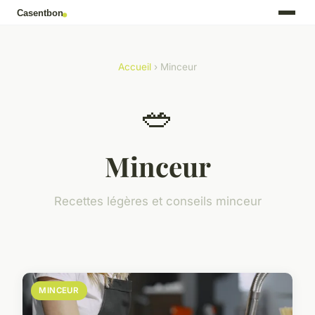
Accueil
› Minceur
🥗
Minceur
Recettes légères et conseils minceur
MINCEUR