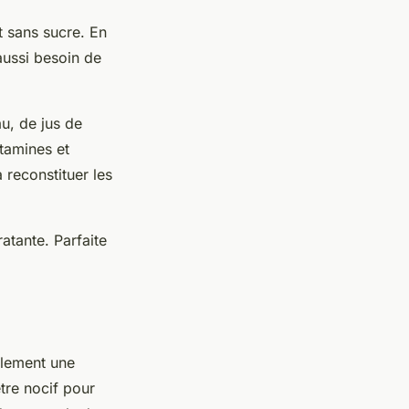
t sans sucre. En
 aussi besoin de
u, de jus de
itamines et
à reconstituer les
atante. Parfaite
ulement une
être nocif pour