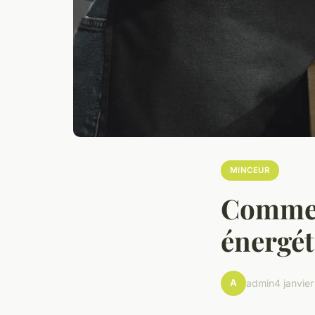
MINCEUR
Commen
énergét
A
admin
4 janvie