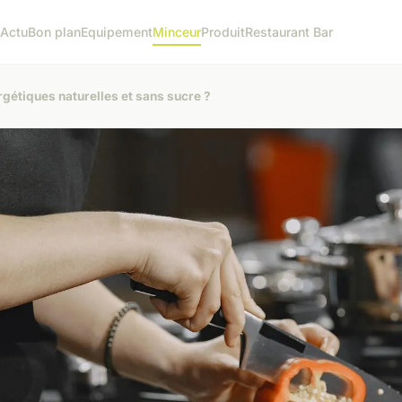
l
Actu
Bon plan
Equipement
Minceur
Produit
Restaurant Bar
gétiques naturelles et sans sucre ?