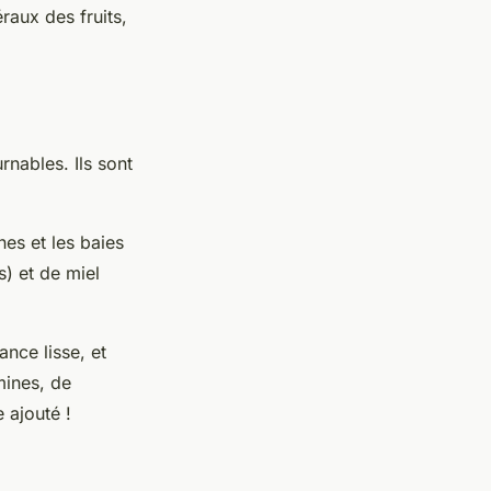
raux des fruits,
rnables. Ils sont
es et les baies
s) et de miel
nce lisse, et
mines, de
 ajouté !