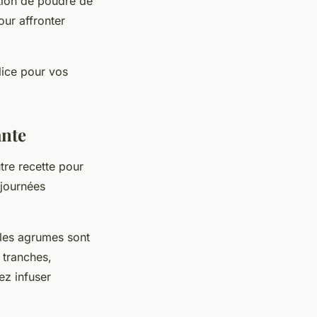
rtion de poudre de
our affronter
lice pour vos
ante
tre recette pour
 journées
 (les agrumes sont
 tranches,
ez infuser