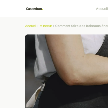
Accuei
Accueil
›
Minceur
›
Comment faire des boissons éner